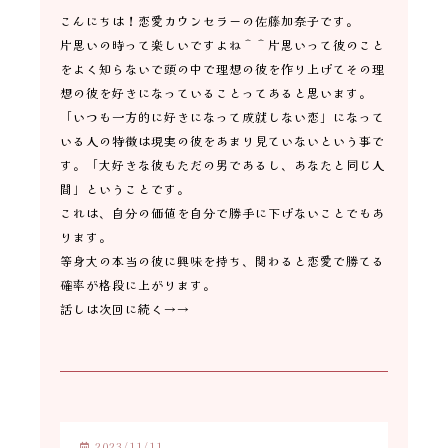
こんにちは！恋愛カウンセラーの佐藤加奈子です。
片思いの時って楽しいですよね＾＾片思いって彼のこと
をよく知らないで頭の中で理想の彼を作り上げてその理
想の彼を好きになっていることってあると思います。
「いつも一方的に好きになって成就しない恋」になって
いる人の特徴は現実の彼をあまり見ていないという事で
す。「大好きな彼もただの男であるし、あなたと同じ人
間」ということです。
これは、自分の価値を自分で勝手に下げないことでもあ
ります。
等身大の本当の彼に興味を持ち、関わると恋愛で勝てる
確率が格段に上がります。
話しは次回に続く→→
2023/11/11