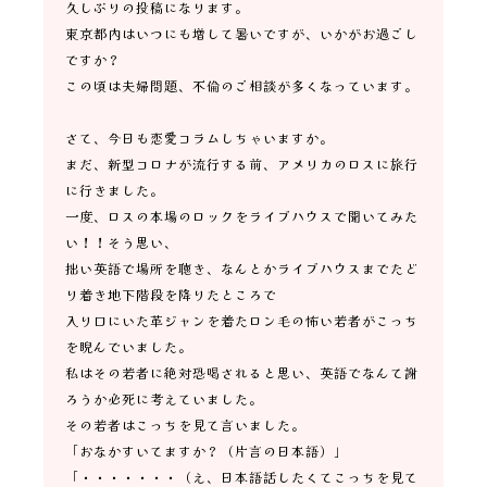
久しぶりの投稿になります。
東京都内はいつにも増して暑いですが、いかがお過ごし
ですか？
この頃は夫婦問題、不倫のご相談が多くなっています。
さて、今日も恋愛コラムしちゃいますか。
まだ、新型コロナが流行する前、アメリカのロスに旅行
に行きました。
一度、ロスの本場のロックをライブハウスで聞いてみた
い！！そう思い、
拙い英語で場所を聴き、なんとかライブハウスまでたど
り着き地下階段を降りたところで
入り口にいた革ジャンを着たロン毛の怖い若者がこっち
を睨んでいました。
私はその若者に絶対恐喝されると思い、英語でなんて謝
ろうか必死に考えていました。
その若者はこっちを見て言いました。
「おなかすいてますか？（片言の日本語）」
「・・・・・・・（え、日本語話したくてこっちを見て