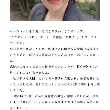
ホームページをご覧いただきありがとうございます。
“こころ2525サロン”オーナーの佐藤 加奈子（サトウ カナ
コ）です。
母の身体が弱かったため、私は小さい頃から無意識に我慢する
ことを覚え、自分に自信がなく不安定な日々を過ごしてきまし
た。
高校生になって初めての彼氏ができましたが、DVを受けてお
別れすることになりました。
「私はダメな人間」という負の感情に支配され、自暴自棄にな
っていましたが、変わりたいという一心で23歳の時に単身上京
しました。
35歳の時に8歳上の会社経営者の男性と結婚しましたが、以前
のように言いたいことが言えず我慢する毎日で離婚することに
なります…。